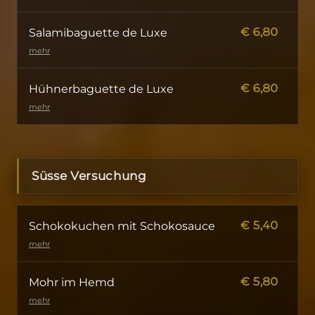
€
6,80
Salamibaguette de Luxe
mehr
€
6,80
Hühnerbaguette de Luxe
mehr
Süsse Versuchung
€
5,40
Schokokuchen mit Schokosauce
mehr
€
5,80
Mohr im Hemd
mehr