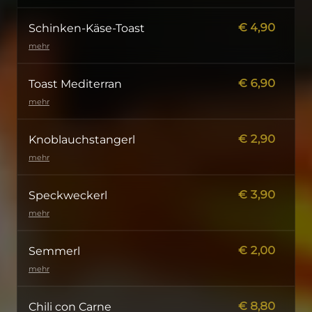
€
4,90
Schinken-Käse-Toast
mehr
€
6,90
Toast Mediterran
mehr
€
2,90
Knoblauchstangerl
mehr
€
3,90
Speckweckerl
mehr
€
2,00
Semmerl
mehr
€
8,80
Chili con Carne